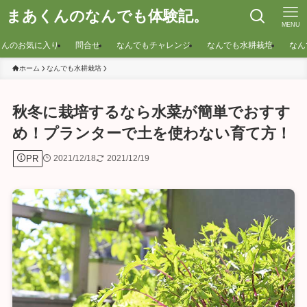
まあくんのなんでも体験記。
MENU
くんのお気に入り
問合せ
なんでもチャレンジ
なんでも水耕栽培
なん
ホーム
なんでも水耕栽培
秋冬に栽培するなら水菜が簡単でおすす
め！プランターで土を使わない育て方！
PR
2021/12/18
2021/12/19