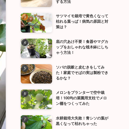
する方法
サツマイモ栽培で黄色くなって
枯れる葉っぱ！病気の原因と対
策は？
底の穴あけ不要！食器やマグカ
ップをおしゃれな植木鉢にしち
ゃう方法！
ソバの脱穀と皮むきをしてみ
た！家庭でそばの実は製粉でき
るかな？
メロンをプランターで空中栽
培！100均の菜園用支柱でメロ
ン棚をつくってみた
水耕栽培大失敗！青シソの葉が
黒くなって枯れちゃった