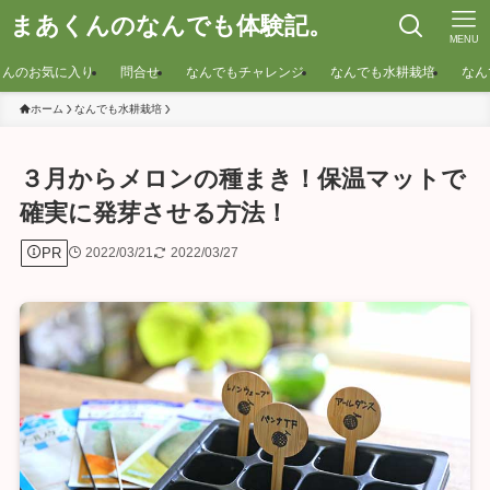
まあくんのなんでも体験記。
MENU
くんのお気に入り
問合せ
なんでもチャレンジ
なんでも水耕栽培
なん
ホーム
なんでも水耕栽培
３月からメロンの種まき！保温マットで
確実に発芽させる方法！
PR
2022/03/21
2022/03/27