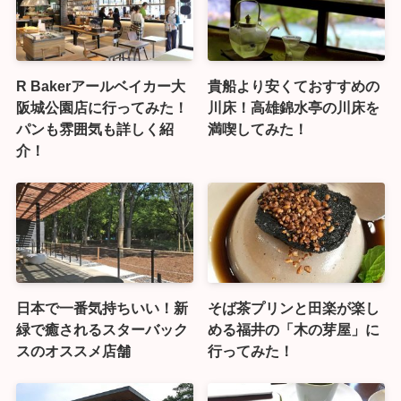
R Bakerアールベイカー大
貴船より安くておすすめの
阪城公園店に行ってみた！
川床！高雄錦水亭の川床を
パンも雰囲気も詳しく紹
満喫してみた！
介！
日本で一番気持ちいい！新
そば茶プリンと田楽が楽し
緑で癒されるスターバック
める福井の「木の芽屋」に
スのオススメ店舗
行ってみた！