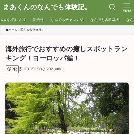
まあくんのなんでも体験記。
MENU
くんのお気に入り
問合せ
なんでもチャレンジ
なんでも水耕栽培
なん
ホーム
国内＆海外旅行
海外旅行でおすすめの癒しスポットラン
キング！ヨーロッパ編！
PR
2013/01/30
2021/08/11