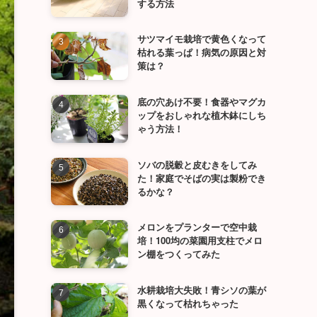
する方法
サツマイモ栽培で黄色くなって
枯れる葉っぱ！病気の原因と対
策は？
底の穴あけ不要！食器やマグカ
ップをおしゃれな植木鉢にしち
ゃう方法！
ソバの脱穀と皮むきをしてみ
た！家庭でそばの実は製粉でき
るかな？
メロンをプランターで空中栽
培！100均の菜園用支柱でメロ
ン棚をつくってみた
水耕栽培大失敗！青シソの葉が
黒くなって枯れちゃった