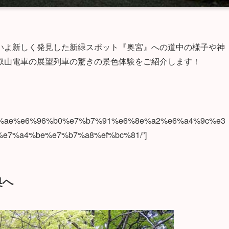
いよ新しく発見した新緑スポット『奥宮』への道中の様子や神
叡山電車の展望列車の驚きの景色体験をご紹介します！
%81%ae%e6%96%b0%e7%b7%91%e6%8e%a2%e6%a4%9c%e3
7%a4%be%e7%b7%a8%ef%bc%81/”]
奥へ