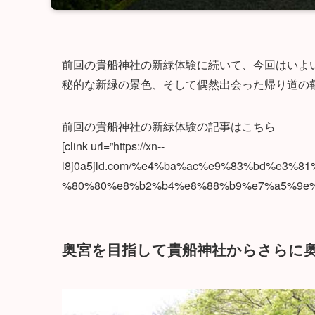
前回の貴船神社の新緑体験に続いて、今回はいよ
秘的な新緑の景色、そして偶然出会った帰り道の
前回の貴船神社の新緑体験の記事はこちら
[clink url=”https://xn--
l8j0a5jld.com/%e4%ba%ac%e9%83%bd%e3
%80%80%e8%b2%b4%e8%88%b9%e7%a5%9e%e
奥宮を目指して貴船神社からさらに