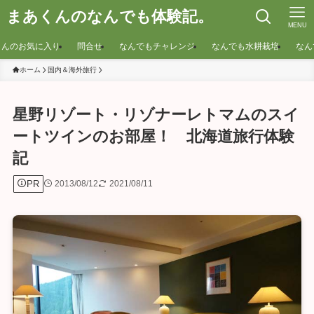
まあくんのなんでも体験記。
MENU
くんのお気に入り
問合せ
なんでもチャレンジ
なんでも水耕栽培
なん
ホーム
国内＆海外旅行
星野リゾート・リゾナーレトマムのスイ
ートツインのお部屋！ 北海道旅行体験
記
PR
2013/08/12
2021/08/11