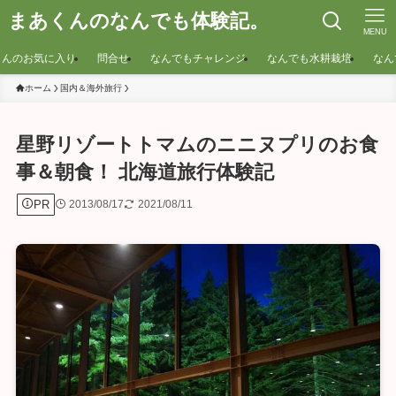
まあくんのなんでも体験記。
MENU
くんのお気に入り
問合せ
なんでもチャレンジ
なんでも水耕栽培
なん
ホーム
国内＆海外旅行
星野リゾートトマムのニニヌプリのお食
事＆朝食！ 北海道旅行体験記
PR
2013/08/17
2021/08/11