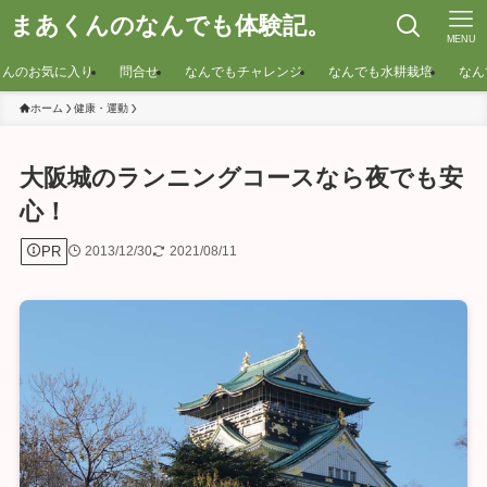
まあくんのなんでも体験記。
MENU
くんのお気に入り
問合せ
なんでもチャレンジ
なんでも水耕栽培
なん
ホーム
健康・運動
大阪城のランニングコースなら夜でも安
心！
PR
2013/12/30
2021/08/11