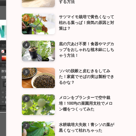
する方法
サツマイモ栽培で黄色くなって
枯れる葉っぱ！病気の原因と対
策は？
底の穴あけ不要！食器やマグカ
ップをおしゃれな植木鉢にしち
ゃう方法！
ソバの脱穀と皮むきをしてみ
た！家庭でそばの実は製粉でき
るかな？
メロンをプランターで空中栽
培！100均の菜園用支柱でメロ
ン棚をつくってみた
水耕栽培大失敗！青シソの葉が
黒くなって枯れちゃった