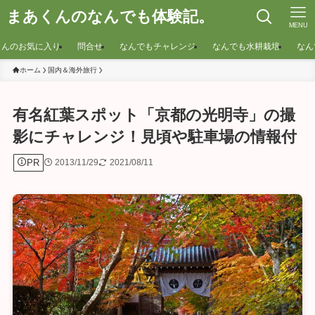
まあくんのなんでも体験記。
MENU
くんのお気に入り
問合せ
なんでもチャレンジ
なんでも水耕栽培
なん
ホーム
国内＆海外旅行
有名紅葉スポット「京都の光明寺」の撮
影にチャレンジ！見頃や駐車場の情報付
PR
2013/11/29
2021/08/11