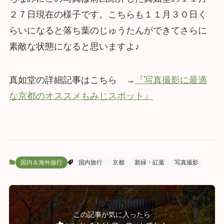
２７日現在の様子です。こちらも１１月３０日く
らいになると落ち葉のじゅうたんができてさらに
素敵な状態になると思いますよ♪
真如堂の詳細記事はこちら →
『写真撮影に最適
な京都のオススメもみじスポット』
国内＆海外旅行
国内旅行
京都
新緑・紅葉
写真撮影
この記事が気に入ったら