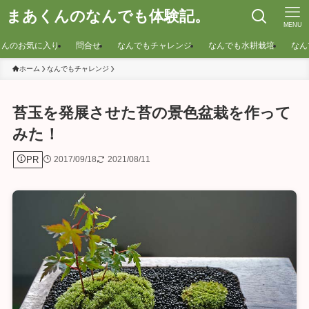
まあくんのなんでも体験記。
MENU
くんのお気に入り
問合せ
なんでもチャレンジ
なんでも水耕栽培
なん
ホーム
なんでもチャレンジ
苔玉を発展させた苔の景色盆栽を作って
みた！
PR
2017/09/18
2021/08/11