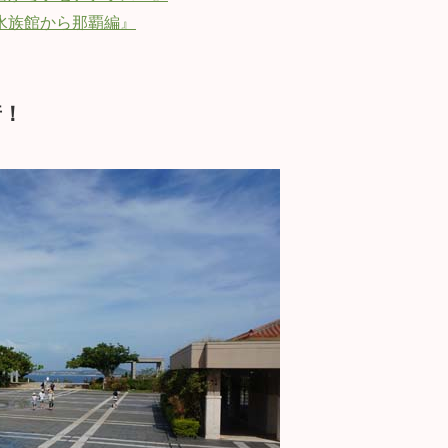
水族館から那覇編』
着！