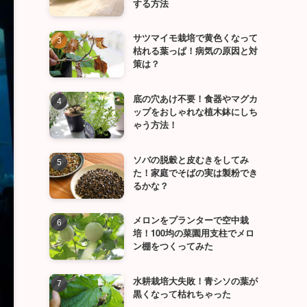
する方法
サツマイモ栽培で黄色くなって
枯れる葉っぱ！病気の原因と対
策は？
底の穴あけ不要！食器やマグカ
ップをおしゃれな植木鉢にしち
ゃう方法！
ソバの脱穀と皮むきをしてみ
た！家庭でそばの実は製粉でき
るかな？
メロンをプランターで空中栽
培！100均の菜園用支柱でメロ
ン棚をつくってみた
水耕栽培大失敗！青シソの葉が
黒くなって枯れちゃった