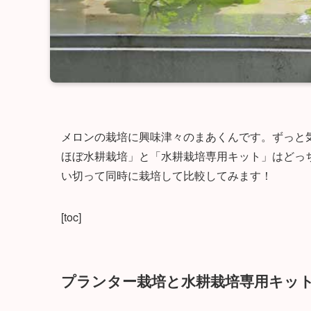
メロンの栽培に興味津々のまあくんです。ずっと
ほぼ水耕栽培」と「水耕栽培専用キット」はどっ
い切って同時に栽培して比較してみます！
[toc]
プランター栽培と水耕栽培専用キッ