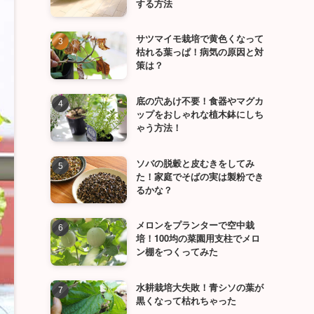
する方法
サツマイモ栽培で黄色くなって
枯れる葉っぱ！病気の原因と対
策は？
底の穴あけ不要！食器やマグカ
ップをおしゃれな植木鉢にしち
ゃう方法！
ソバの脱穀と皮むきをしてみ
た！家庭でそばの実は製粉でき
るかな？
メロンをプランターで空中栽
培！100均の菜園用支柱でメロ
ン棚をつくってみた
水耕栽培大失敗！青シソの葉が
黒くなって枯れちゃった