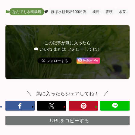
なんでも水耕栽培
ほぼ水耕栽培100均版
成長
収穫
水菜
この記事が気に入ったら
いいね または フォローしてね！
Follow Me
気に入ったらシェアしてね！
URLをコピーする