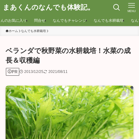
まあくんのなんでも体験記。
MENU
くんのお気に入り
問合せ
なんでもチャレンジ
なんでも水耕栽培
なん
ホーム
なんでも水耕栽培
ベランダで秋野菜の水耕栽培！水菜の成
長＆収穫編
PR
2013/12/25
2021/08/11