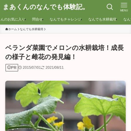
まあくんのなんでも体験記。
MENU
くんのお気に入り
問合せ
なんでもチャレンジ
なんでも水耕栽培
なん
ホーム
なんでも水耕栽培
ベランダ菜園でメロンの水耕栽培！成長
の様子と雌花の発見編！
PR
2015/07/01
2021/08/11