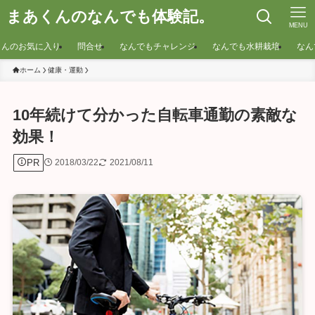
まあくんのなんでも体験記。
MENU
くんのお気に入り
問合せ
なんでもチャレンジ
なんでも水耕栽培
なん
ホーム
健康・運動
10年続けて分かった自転車通勤の素敵な
効果！
PR
2018/03/22
2021/08/11