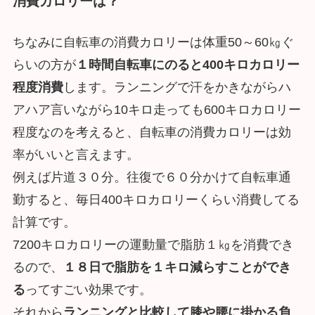
消費カロリーは？
ちなみに自転車の消費カロリーは体重50～60㎏ぐ
らいの方が
１時間自転車にのると400キロカロリー
程度消費
します。ランニングで汗をかきながらハ
アハア言いながら10キロ走っても600キロカロリー
程度なのを考えると、自転車の消費カロリーは効
率がいいと言えます。
例えば片道３０分。往復で６０分かけて自転車通
勤すると、毎日400キロカロリーくらい消費してる
計算です。
7200キロカロリーの運動量で脂肪１㎏を消費でき
るので、
１８日で脂肪を１キロ減らすことができ
る
ってすごい効果です。
それから
ランニングと比較して膝や腰に掛かる負