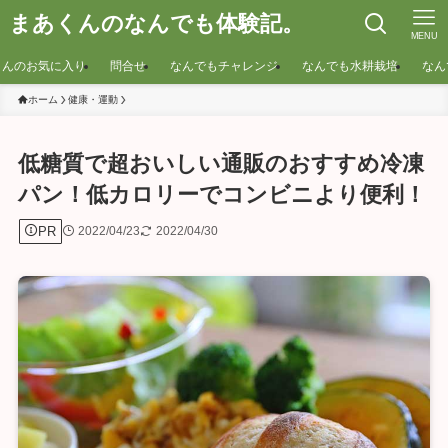
まあくんのなんでも体験記。
MENU
くんのお気に入り
問合せ
なんでもチャレンジ
なんでも水耕栽培
なん
ホーム
健康・運動
低糖質で超おいしい通販のおすすめ冷凍
パン！低カロリーでコンビニより便利！
PR
2022/04/23
2022/04/30