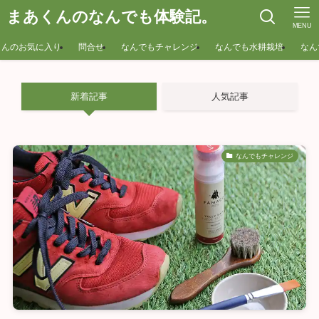
まあくんのなんでも体験記。
MENU
くんのお気に入り
問合せ
なんでもチャレンジ
なんでも水耕栽培
なん
新着記事
人気記事
なんでもチャレンジ