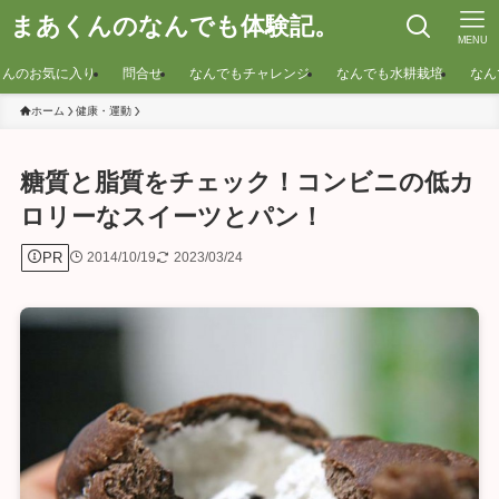
まあくんのなんでも体験記。
MENU
くんのお気に入り
問合せ
なんでもチャレンジ
なんでも水耕栽培
なん
ホーム
健康・運動
糖質と脂質をチェック！コンビニの低カ
ロリーなスイーツとパン！
PR
2014/10/19
2023/03/24